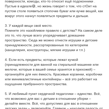
поверхности, комоды, кто-то относит ещё подоконники .
Пустые в идеале😅, но жизнь говорит о том, что стОит на
пустом столе появиться стопочке бумаг или кучке вещей, как
вокруг этого начнут появляться предметы и дальше.
3. У каждой вещи своё место.
Помните это назойливое правило с детства? На самом деле
это то, что лучше всего упорядочивает домашнее
пространство. Сюда же можно отнести игрушки и детские
принадлежности, рассортированные по категориям
(канцелярия, конструкторы, мягкие игрушки и т.п.)
4. Если есть предметы, которые лежат кучкой
(принадлежности для ванной на стиральной машинке или
мелочи, которые в вашей семье хранятся в прихожей) –
организуйте для них ёмкость. Красивые корзинки, коробочки
или минималистичные контейнеры – всё это работает на
ощущение прибранного пространства.
5. И любимый пункт сердечной педагогики – единство. Всё,
что возможно для вас с детьми в отношении уборки –
делайте вместе. Всё, что допустимо для вас в отношении
детских задач – делегируйте. Главное – находите радость от