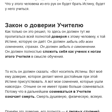
Что у этого человека из его рук он будет брать Истину, будет
у него учиться.
Закон о доверии Учителю
Как только он это решил, то здесь он должен тут же
пропитаться всей полнотой
доверия
к этому человеку, к той
Истине, которую он даёт. Он должен
забыть обо всех
сомнениях, страхах. Он должен забыть о самомнении
.
Он должен полностью
сложить себя как ученик к ногам
этого Учителя
в смысле обучения.
То есть он должен сказать: «Вот носитель Истины. Вот моё
ему доверие, которое делает меня достойным при этой
Истине присутствовать. А вот мои сомнения, которые ушли
навсегда». Отныне он не имеет право больше сомневаться.
Потому что в дальнейшем
сомневаться в Учителе
означает смерть.
Смерть душевную, физическую, всякую.
Причём это доверие, его полнота —
с первых ступеней