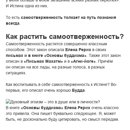
у меня больше в моем загашнике всяких разных бирюлек».
И Истина одна из них.
То есть
самоотверженность толкает на путь познания
всегда
.
Как растить самоотверженность?
Самоотверженность растится совершенно классным
способом. Этот закон описала
Елена Рерих
в своих
письмах и в книге «Основы буддизма»
. Также этот закон
описан в
«Письмах Махатм»
и в
«Агни-йоге»
. Причём
он описан на все лады, на разные голоса, в разных
ситуациях.
Как воспитывать в себе самоотверженность к Истине? Во-
первых, его описал очень хорошо
Будда
.
В книге
«Основы буддизма» Елена Рерих
очень классно
это привела. Она пишет буквально следующее. Я, может
быть, не досконально буду цитировать, но смысл передам.