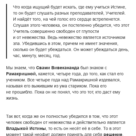
Что когда ищущий будет искать, где ему учиться Истине,
то он будет слушать разных преподавателей, Учителей.
И найдёт того, на чей голос его сердце встрепенется.
Слушая этого человека, он постепенно убедится, что этот
Учитель совершенно свободен от глупости
и от невежества. Ведь невежество является источником
зла. Убедившись в этом, причем не имеет значения,
сколько он будет убеждаться. Он может убеждаться день,
час, минуту, месяц, год.
Мы знаем, что
Свами Вивекананда
был знаком с
Рамакришной,
кажется, четыре года, до того, как стал его
учеником. Все четыре года над Рамакришной издевался,
называя его выжившим из ума стариком. Пока его
не прошибло. Пока он не понял, что это тот, кто даст ему
жизнь.
Так вот, когда же он полностью убедился в том, что этот
человек свободен от невежества и действительно является
Владыкой Истины
, то есть он несёт её в себе. То в этот
момент такой неофит должен принять для себя
решение
.